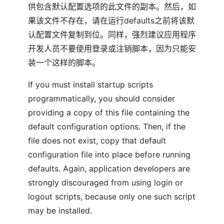
供包含默认配置选项的此文件的副本。然后，如
果该文件不存在，请在运行defaults之前将该默
认配置文件复制到位。同样，强烈建议应用程序
开发人员不要使用登录或注销脚本，因为只能安
装一个这样的脚本。
If you must install startup scripts
programmatically, you should consider
providing a copy of this file containing the
default configuration options. Then, if the
file does not exist, copy that default
configuration file into place before running
defaults. Again, application developers are
strongly discouraged from using login or
logout scripts, because only one such script
may be installed.