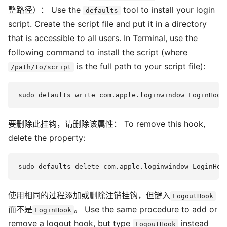
整路径）： Use the
tool to install your login
defaults
script. Create the script file and put it in a directory
that is accessible to all users. In Terminal, use the
following command to install the script (where
is the full path to your script file):
/path/to/script
要删除此挂钩，请删除该属性： To remove this hook,
delete the property:
使用相同的过程添加或删除注销挂钩，但键入
LogoutHook
而不是
。 Use the same procedure to add or
LoginHook
remove a logout hook, but type
instead
LogoutHook