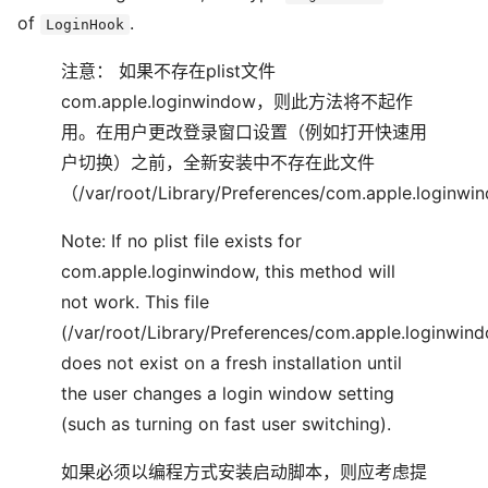
of
.
LoginHook
注意： 如果不存在plist文件
com.apple.loginwindow，则此方法将不起作
用。在用户更改登录窗口设置（例如打开快速用
户切换）之前，全新安装中不存在此文件
（/var/root/Library/Preferences/com.apple.loginwi
Note: If no plist file exists for
com.apple.loginwindow, this method will
not work. This file
(/var/root/Library/Preferences/com.apple.loginwindo
does not exist on a fresh installation until
the user changes a login window setting
(such as turning on fast user switching).
如果必须以编程方式安装启动脚本，则应考虑提