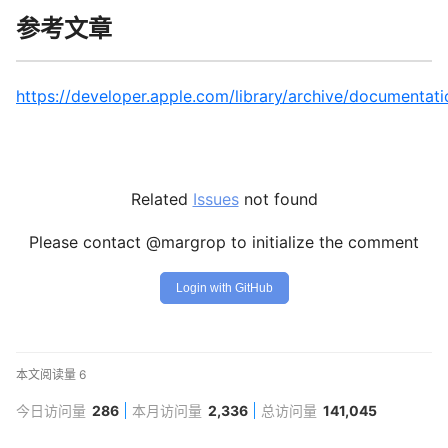
参考文章
https://developer.apple.com/library/archive/document
Related
Issues
not found
Please contact @margrop to initialize the comment
Login with GitHub
本文阅读量
6
今日访问量
286
本月访问量
2,336
总访问量
141,045