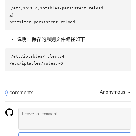
/etc/init.d/iptables-persistent reload

或

说明：保存的规则文件路径如下
/etc/iptables/rules.v4

0
comments
Anonymous