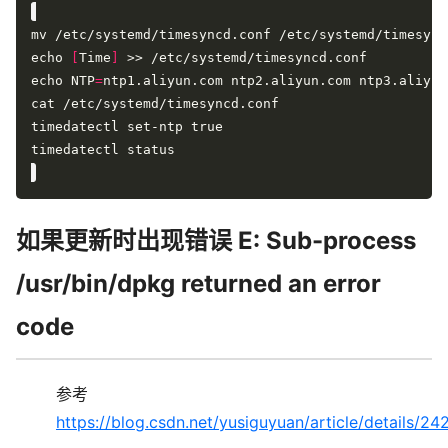
echo 
[
Time
]
echo NTP
=
如果更新时出现错误 E: Sub-process
/usr/bin/dpkg returned an error
code
参考
https://blog.csdn.net/yusiguyuan/article/details/2