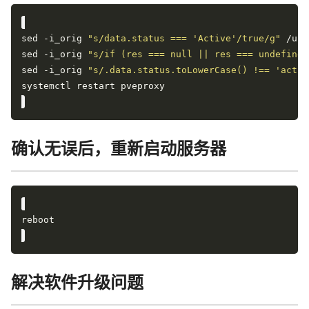
sed -i_orig 
"s/data.status === 'Active'/true/g"
sed -i_orig 
"s/if (res === null || res === undefined
sed -i_orig 
"s/.data.status.toLowerCase() !== 'activ
确认无误后，重新启动服务器
解决软件升级问题