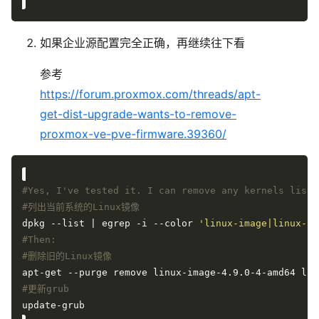
如果企业源配置完全正确，再继续往下看
参考
https://forum.proxmox.com/threads/apt-
get-dist-upgrade-wants-to-remove-
proxmox-ve-pve-firmware.39360/
#Yes, I've tested it. I can remove any kernels liste
#列出当前系统的Linux镜像
dpkg --list | egrep -i --color 
'linux-image|linux-he
#Then:
#删除旧的Linux镜像
#更新grub