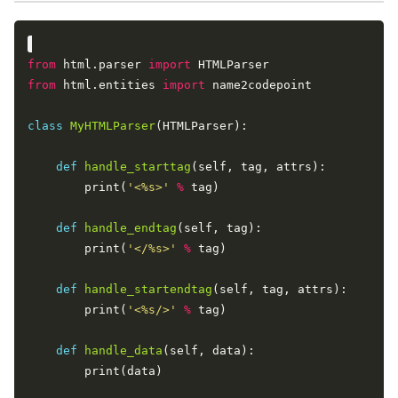
from
 html.parser 
import
from
 html.entities 
import
class
MyHTMLParser
def
handle_starttag
        print(
'<
%s
>'
%
def
handle_endtag
        print(
'</
%s
>'
%
def
handle_startendtag
        print(
'<
%s
/>'
%
def
handle_data