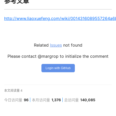
参考文章
http://www.liaoxuefeng.com/wiki/001431608955726
Related
Issues
not found
Please contact @margrop to initialize the comment
Login with GitHub
本文阅读量
4
今日访问量
96
本月访问量
1,376
总访问量
140,085