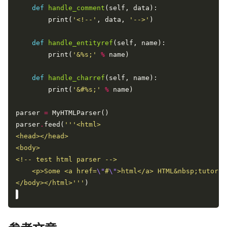
def
handle_comment
        print(
'<!--'
, data, 
'-->'
def
handle_entityref
        print(
'&
%s
;'
%
def
handle_charref
        print(
'&#
%s
;'
%
parser 
=
parser
.
feed(
    <p>Some <a href=
\"
#
\"
</body></html>'''