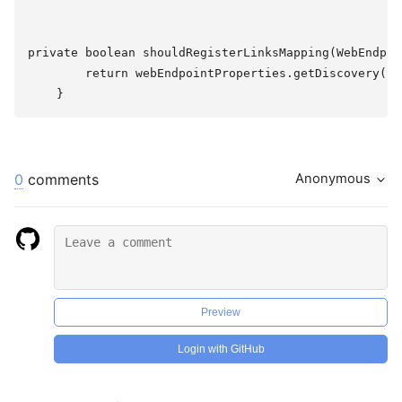
private boolean shouldRegisterLinksMapping(WebEndpoi
        return webEndpointProperties.getDiscovery().
0
comments
Anonymous
Preview
Login with GitHub