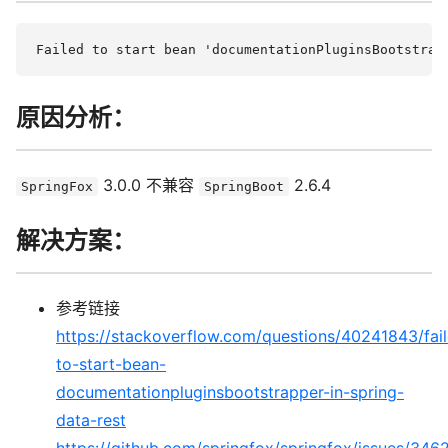
原因分析：
3.0.0 不兼容
2.6.4
SpringFox
SpringBoot
解决方案：
参考链接
https://stackoverflow.com/questions/40241843/fai
to-start-bean-
documentationpluginsbootstrapper-in-spring-
data-rest
https://github.com/springfox/springfox/issues/34