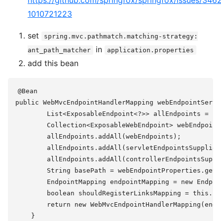
1010721223
set
spring.mvc.pathmatch.matching-strategy:
in
ant_path_matcher
application.properties
add this bean
@Bean

public WebMvcEndpointHandlerMapping webEndpointServl
        List<ExposableEndpoint<?>> allEndpoints = ne
        Collection<ExposableWebEndpoint> webEndpoint
        allEndpoints.addAll(webEndpoints);

        allEndpoints.addAll(servletEndpointsSupplier
        allEndpoints.addAll(controllerEndpointsSuppl
        String basePath = webEndpointProperties.getB
        EndpointMapping endpointMapping = new Endpoi
        boolean shouldRegisterLinksMapping = this.sh
        return new WebMvcEndpointHandlerMapping(endp
    }
