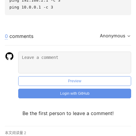
ping 192.168.2.1 -c 3

0
comments
Anonymous
Preview
Login with GitHub
Be the first person to leave a comment!
本文阅读量
2