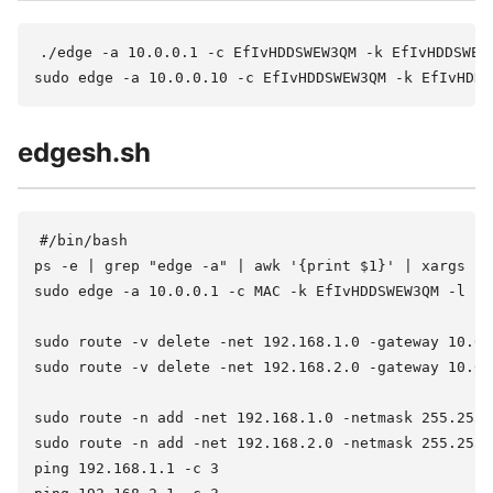
./edge -a 10.0.0.1 -c EfIvHDDSWEW3QM -k EfIvHDDSWEW3
edgesh.sh
#/bin/bash

ps -e | grep "edge -a" | awk '{print $1}' | xargs sud
sudo edge -a 10.0.0.1 -c MAC -k EfIvHDDSWEW3QM -l bl
sudo route -v delete -net 192.168.1.0 -gateway 10.0.0
sudo route -v delete -net 192.168.2.0 -gateway 10.0.0
sudo route -n add -net 192.168.1.0 -netmask 255.255.
sudo route -n add -net 192.168.2.0 -netmask 255.255.
ping 192.168.1.1 -c 3
