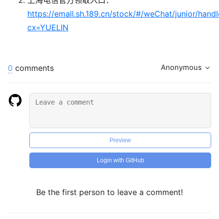
https://emall.sh.189.cn/stock/#/weChat/junior/hand
cx=YUELIN
0
comments
Anonymous
Preview
Login with GitHub
Be the first person to leave a comment!