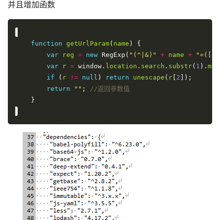
并且增加函数
function
getUrlParam
(
name
var
reg
=
new
 RegExp(
"(^|&)"
+
name
+
"=([^&
var
r
=
 window.
location
.
search
.
substr
(
1
).
mat
if
 (
r
!=
null
) 
return
unescape
(
r
[
2
return
""
; 