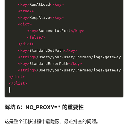
<key>
RunAtLoad
</key>
<true/>
<key>
KeepAlive
</key>
<dict>
<key>
SuccessfulExit
</key>
<false/>
</dict>
<key>
StandardOutPath
</key>
<string>
/Users/your-user/.hermes/logs/gateway.lo
<key>
StandardErrorPath
</key>
<string>
/Users/your-user/.hermes/logs/gateway.er
</dict>
</plist>
踩坑 6：NO_PROXY=* 的重要性
这是整个迁移过程中最隐蔽、最难排查的问题。