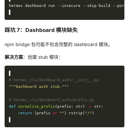
hermes dashboard run --insecure --skip-build --port 
踩坑 7：Dashboard 模块缺失
npm bridge 包可能不包含完整的 dashboard 模块。
解决方案
：创建 stub 模块：
# hermes_cli/dashboard_auth/__init__.py
"""Dashboard auth stub."""
# hermes_cli/dashboard_auth/prefix.py
def
normalise_prefix
(prefix: str) 
->
return
 (prefix 
or
""
)
.
rstrip(
"/"