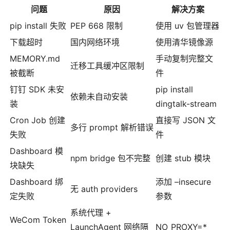
问题
原因
解决方案
pip install 失败
PEP 668 限制
使用 uv 包管理器
下载超时
国内网络环境
使用清华镜像源
MEMORY.md
手动复制完整文
迁移工具缓冲区限制
被截断
件
钉钉 SDK 未安
pip install
依赖未自动安装
装
dingtalk-stream
Cron Job 创建
直接写 JSON 文
多行 prompt 解析错误
失败
件
Dashboard 模
npm bridge 包不完整
创建 stub 模块
块缺失
Dashboard 绑
添加 –insecure
无 auth providers
定失败
参数
系统代理 +
WeCom Token
LaunchAgent 网络隔
NO_PROXY=*