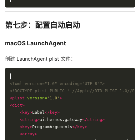
第七步：配置自动启动
macOS LaunchAgent
创建 LaunchAgent plist 文件：
<?xml version="1.0" encoding="UTF-8"?>
<!DOCTYPE plist PUBLIC "-//Apple//DTD PLIST 1.0//EN"
<plist
version=
"1.0"
>
<dict>
<key>
Label
</key>
<string>
ai.hermes.gateway
</string>
<key>
ProgramArguments
</key>
<array>