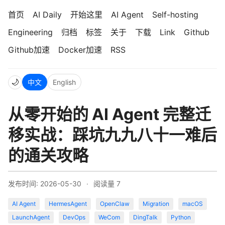
首页
AI Daily
开始这里
AI Agent
Self-hosting
Engineering
归档
标签
关于
下载
Link
Github
Github加速
Docker加速
RSS
🌙
中文
English
从零开始的 AI Agent 完整迁
移实战：踩坑九九八十一难后
的通关攻略
发布时间: 2026-05-30
·
阅读量
7
AI Agent
HermesAgent
OpenClaw
Migration
macOS
LaunchAgent
DevOps
WeCom
DingTalk
Python