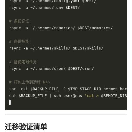
# 备份记忆
# 备份技能
# 备份定时任务
# 打包上传到远程 NAS
cat $BACKUP_FILE | ssh user@nas 
"cat > 
$REMOTE_DIR
/
$
迁移验证清单