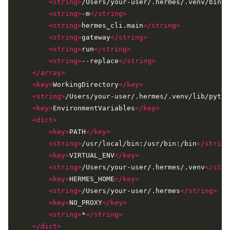
<string>
/Users/your-user/.hermes/.venv/bin/p
<string>
-m
</string>
<string>
hermes_cli.main
</string>
<string>
gateway
</string>
<string>
run
</string>
<string>
--replace
</string>
</array>
<key>
WorkingDirectory
</key>
<string>
/Users/your-user/.hermes/.venv/lib/pytho
<key>
EnvironmentVariables
</key>
<dict>
<key>
PATH
</key>
<string>
/usr/local/bin:/usr/bin:/bin
</string
<key>
VIRTUAL_ENV
</key>
<string>
/Users/your-user/.hermes/.venv
</stri
<key>
HERMES_HOME
</key>
<string>
/Users/your-user/.hermes
</string>
<key>
NO_PROXY
</key>
<string>
*
</string>
</dict>