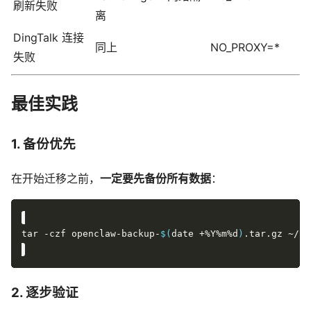
刷新失败
离
DingTalk 连接
同上
NO_PROXY=*
失败
最佳实践
1. 备份优先
在开始迁移之前，
一定要先备份所有数据
：
tar -czf openclaw-backup-
$(
date +%Y%m%d
)
2. 逐步验证