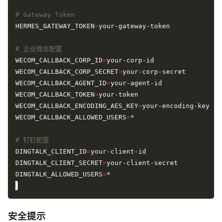
# Gateway Token
HERMES_GATEWAY_TOKEN
=
# 企业微信配置
WECOM_CALLBACK_CORP_ID
=
WECOM_CALLBACK_CORP_SECRET
=
WECOM_CALLBACK_AGENT_ID
=
WECOM_CALLBACK_TOKEN
=
WECOM_CALLBACK_ENCODING_AES_KEY
=
WECOM_CALLBACK_ALLOWED_USERS
=
# 钉钉配置
DINGTALK_CLIENT_ID
=
DINGTALK_CLIENT_SECRET
=
DINGTALK_ALLOWED_USERS
=
安全提示