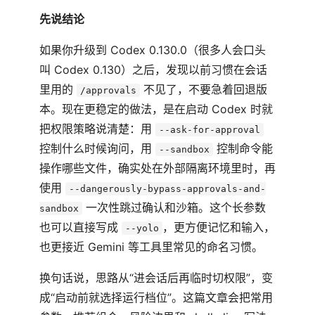
先说结论
如果你升级到 Codex 0.130.0（很多人会口头
叫 Codex 0.130）之后，发现以前习惯在会话
里用的
不见了，不要急着回退版
/approvals
本。现在更稳定的做法，是在启动 Codex 时就
把权限策略说清楚：用
--ask-for-approval
控制什么时候询问，用
控制命令能
--sandbox
操作哪些文件，确实处在外部隔离环境里时，再
使用
--dangerously-bypass-approvals-and-
一次性跳过确认和沙箱。这个长参数
sandbox
也可以直接写成
，更方便记忆和输入，
--yolo
也更接近 Gemini 等工具里常见的命名习惯。
换句话说，思路从“进会话后再临时切权限”，变
成“启动前就选择运行档位”。这篇文章会把常用