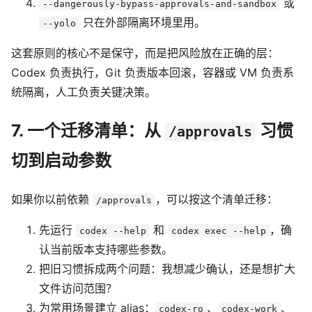
或
--dangerously-bypass-approvals-and-sandbox
只在外部隔离环境里用。
--yolo
这套原则的核心不是保守，而是把风险放在正确的层：
Codex 负责执行，Git 负责版本回滚，容器或 VM 负责系
统隔离，人工负责关键决策。
7. 一个迁移清单：从
习惯
/approvals
切到启动参数
如果你以前依赖
，可以按这个清单迁移：
/approvals
先运行
和
，确
codex --help
codex exec --help
认当前版本支持哪些参数。
把旧习惯拆成两个问题：我想减少确认，还是想扩大
文件访问范围？
为常用场景建立 alias：
、
、
codex-ro
codex-work