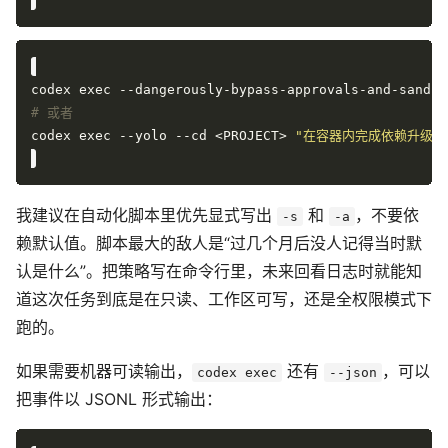
codex exec --dangerously-bypass-approvals-and-sandbo
# 或者
codex exec --yolo --cd <PROJECT> 
"在容器内完成依赖升级并
我建议在自动化脚本里优先显式写出
和
，不要依
-s
-a
赖默认值。脚本最大的敌人是“过几个月后没人记得当时默
认是什么”。把策略写在命令行里，未来回看日志时就能知
道这次任务到底是在只读、工作区可写，还是全权限模式下
跑的。
如果需要机器可读输出，
还有
，可以
codex exec
--json
把事件以 JSONL 形式输出：