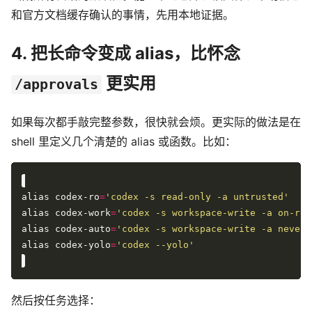
和官方文档缓存确认的事情，先用本地证据。
4. 把长命令变成 alias，比怀念
更实用
/approvals
如果每次都手敲完整参数，很快就会烦。更实际的做法是在
shell 里定义几个清楚的 alias 或函数。比如：
alias codex-ro
=
'codex -s read-only -a untrusted'
alias codex-work
=
'codex -s workspace-write -a on-req
alias codex-auto
=
'codex -s workspace-write -a never'
alias codex-yolo
=
'codex --yolo'
然后按任务选择：