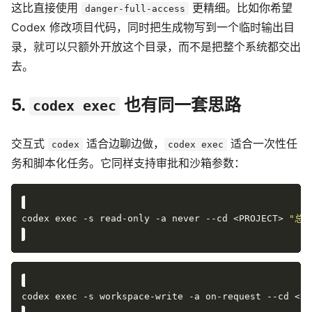
这比直接使用
更精细。比如你希望
danger-full-access
Codex 修改项目代码，同时把生成物写到一个临时输出目
录，就可以只额外开放这个目录，而不是把整个系统都交出
去。
5.
也有同一套思路
codex exec
交互式
适合边聊边做，
适合一次性任
codex
codex exec
务和脚本化任务。它同样支持审批和沙箱参数：
codex exec -s read-only -a never --cd <PROJECT> 
"总
codex exec -s workspace-write -a on-request --cd <PR