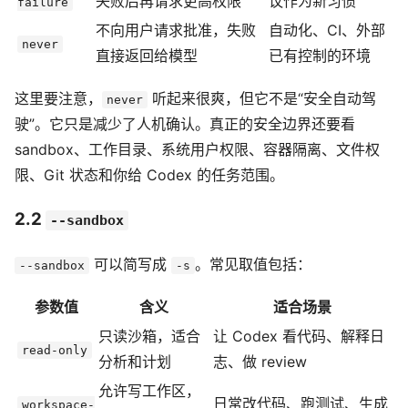
失败后再请求更高权限
议作为新习惯
failure
不向用户请求批准，失败
自动化、CI、外部
never
直接返回给模型
已有控制的环境
这里要注意，
听起来很爽，但它不是“安全自动驾
never
驶”。它只是减少了人机确认。真正的安全边界还要看
sandbox、工作目录、系统用户权限、容器隔离、文件权
限、Git 状态和你给 Codex 的任务范围。
2.2
--sandbox
可以简写成
。常见取值包括：
--sandbox
-s
参数值
含义
适合场景
只读沙箱，适合
让 Codex 看代码、解释日
read-only
分析和计划
志、做 review
允许写工作区，
日常改代码、跑测试、生成
workspace-