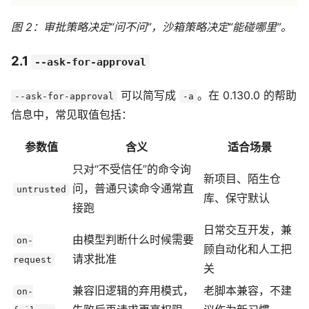
图 2：审批策略决定“问不问”，沙箱策略决定“能碰哪里”。
2.1
--ask-for-approval
可以简写成
。在 0.130.0 的帮助
--ask-for-approval
-a
信息中，常见取值包括：
参数值
含义
适合场景
只对“不受信任”的命令询
新项目、陌生仓
问，普通只读命令通常直
untrusted
库、保守默认
接跑
日常交互开发，兼
由模型判断什么时候需要
on-
顾自动化和人工把
请求批准
request
关
兼容旧逻辑的弃用模式，
老脚本兼容，不建
on-