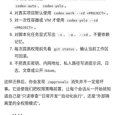
、
。
codex-auto
codex-yolo
对真实项目默认使用
。
codex-work --cd <PROJECT>
对一次性容器或 VM 才使用
codex-yolo --cd
。
<PROJECT>
对脚本化任务显式写出
、
、
，不要依赖
-s
-a
--cd
记忆。
每次提高权限前先看
，确认当前工作区
git status
可回滚。
不把真实密钥、内网地址、私人路径写进提示词、日
志、文章或公开 issue。
这样迁移后，你会发现
消失并不一定是坏
/approvals
事。它迫使我们把权限策略前置，让每个会话从一开始就知
道自己是“只读审查”“日常开发”“自动化执行”，还是“外部隔
离里的全权限模式”。