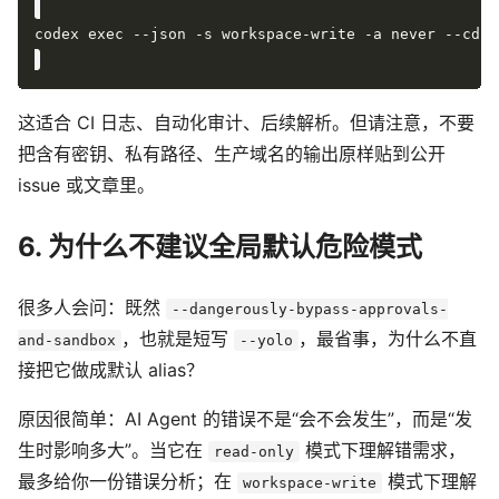
codex exec --json -s workspace-write -a never --cd <
这适合 CI 日志、自动化审计、后续解析。但请注意，不要
把含有密钥、私有路径、生产域名的输出原样贴到公开
issue 或文章里。
6. 为什么不建议全局默认危险模式
很多人会问：既然
--dangerously-bypass-approvals-
，也就是短写
，最省事，为什么不直
and-sandbox
--yolo
接把它做成默认 alias？
原因很简单：AI Agent 的错误不是“会不会发生”，而是“发
生时影响多大”。当它在
模式下理解错需求，
read-only
最多给你一份错误分析；在
模式下理解
workspace-write