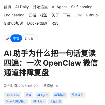
首页
AI Daily
开始这里
AI Agent
Self-hosting
Engineering
归档
标签
关于
下载
Link
Github
Github加速
Docker加速
RSS
🌙
中文
English
AI 助手为什么把一句话复读
四遍：一次 OpenClaw 微信
通道排障复盘
发布时间: 2026-05-29
·
阅读量
14
OpenClaw
微信
AI Agent
模型路由
故障排查
OpenAI兼容接口
MiniMax
工程实践