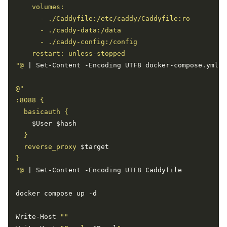
"@
$User
$hash
  reverse_proxy 
$target
"@
Write-Host 
""