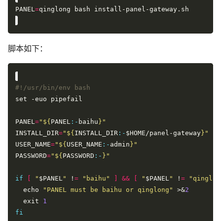
PANEL
=
脚本如下：
PANEL
=
"
${
PANEL
:-
baihu
}
"
INSTALL_DIR
=
"
${
INSTALL_DIR
:-
$HOME/panel-gateway
}
"
USER_NAME
=
"
${
USER_NAME
:-
admin
}
"
PASSWORD
=
"
${
PASSWORD
:-
}
"
if
[
"
$PANEL
"
 !
=
"baihu"
]
&&
[
"
$PANEL
"
 !
=
"qinglon
  echo 
"PANEL must be baihu or qinglong"
 >&
2
  exit 
1
fi