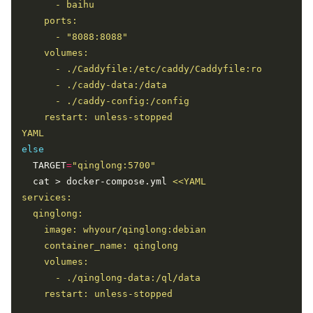
YAML
else
  TARGET
=
"qinglong:5700"
  cat > docker-compose.yml 