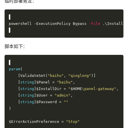
临时部署青龙：
powershell -ExecutionPolicy Bypass 
-File
脚本如下：
param
    [ValidateSet(
"baihu"
, 
"qinglong"
    [
string
]$Panel = 
"baihu"
    [
string
]$InstallDir = 
"
$HOME
\panel-gateway"
    [
string
]$User = 
"admin"
    [
string
]$Password = 
""
$ErrorActionPreference = 
"Stop"