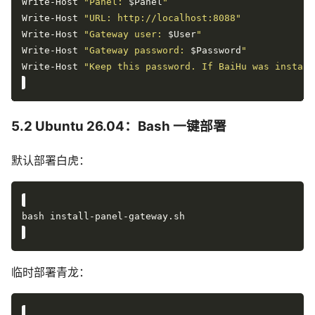
Write-Host 
"Panel: 
$Panel
"
Write-Host 
"URL: http://localhost:8088"
Write-Host 
"Gateway user: 
$User
"
Write-Host 
"Gateway password: 
$Password
"
Write-Host 
"Keep this password. If BaiHu was install
5.2 Ubuntu 26.04：Bash 一键部署
默认部署白虎：
临时部署青龙：