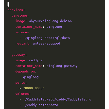
services
qinglong
image
: 
whyour/qinglong:debian
container_name
: 
qinglong
volumes
      - 
./qinglong-data:/ql/data
restart
: 
unless-stopped
gateway
image
: 
caddy:2
container_name
: 
qinglong-gateway
depends_on
      - 
qinglong
ports
      - 
"8088:8088"
volumes
      - 
./Caddyfile:/etc/caddy/Caddyfile:ro
      - 
./caddy-data:/data