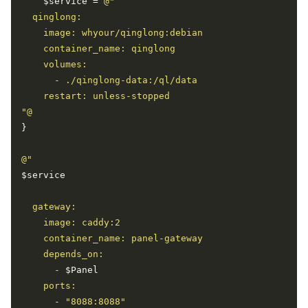
    $service = 
"@
$service
      - 
$Panel