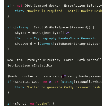
if
 (
-not
throw
"Docker is required. Install Docker Deskto
if
 ([
string
    $bytes = New-Object byte[] 
24
    [
Security.Cryptography.RandomNumberGenerator
    $Password = [
Convert
]::ToBase64String($bytes).Tr
$hash = docker run --rm caddy
:
2
if
 ($LASTEXITCODE 
-ne
0
-or
 [
string
throw
"Failed to generate Caddy password hash."
if
 ($Panel 
-eq
"baihu"