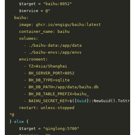
    $target = 
"baihu:8052"
    $service = 
      - BAIHU_SECRET_KEY=
$([
Guid
]::NewGuid().ToStrin
"@
} 
else
    $target = 
"qinglong:5700"