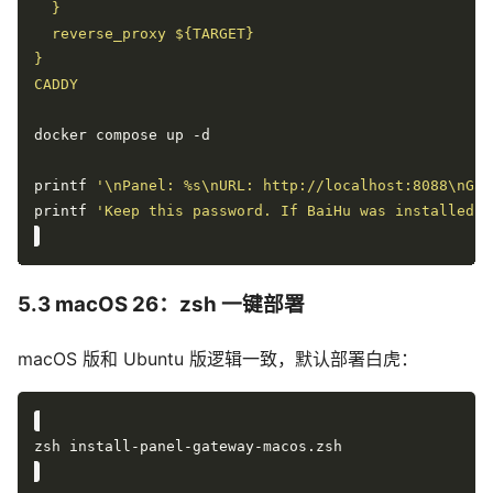
CADDY
printf 
'\nPanel: %s\nURL: http://localhost:8088\nGat
printf 
'Keep this password. If BaiHu was installed, 
5.3 macOS 26：zsh 一键部署
macOS 版和 Ubuntu 版逻辑一致，默认部署白虎：