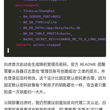
environment
      - 
TZ=Asia/Shanghai
      - 
BH_SERVER_PORT=8052
      - 
BH_DB_TYPE=sqlite
      - 
BH_DB_PATH=/app/data/baihu.db
      - 
BH_DB_TABLE_PREFIX=baihu_
      - 
BAIHU_SECRET_KEY=<CHANGE_ME_TO_A_LONG_RANDOM
restart
: 
unless-stopped
白虎首次启动会生成随机管理员密码，官方 README 提醒
需要从容器日志里找“管理员账号创建成功”之类的提示，并
在登录后及时修改。这个设计比固定默认密码更合理，因为
固定默认密码就像每个新房子的钥匙都长一样，攻击者只要
知道一次就能扫一大片。
公网部署白虎时，我仍然建议前面加反向代理二次认证。白
虎看起来是更适合新装的选择，但“更推荐”不等于“可以裸