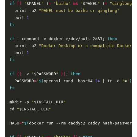
if
[[
"
$PANEL
"
 !
=
"baihu"
&&
"
$PANEL
"
 !
=
"qinglong"
  print -u2 
"PANEL must be baihu or qinglong"
  exit 
1
fi
if
 ! command -v docker >/dev/null 2>&1; 
then
  print -u2 
"Docker Desktop or a compatible Docker r
  exit 
1
fi
if
[[
 -z 
"
$PASSWORD
"
]]
; 
then
  PASSWORD
=
"
$(
openssl rand -base64 
24
 | tr -d 
'='
)
"
fi
mkdir -p 
"
$INSTALL_DIR
"
cd 
"
$INSTALL_DIR
"
HASH
=
"
$(
docker run --rm caddy:2 caddy hash-password 