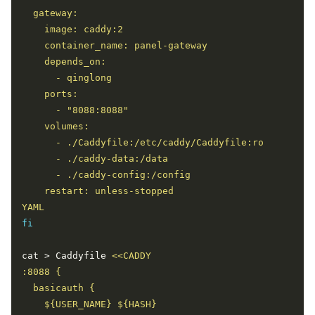
YAML
fi
cat > Caddyfile 