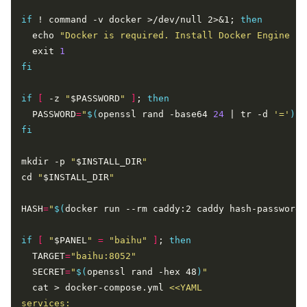
if
 ! command -v docker >/dev/null 2>&1; 
then
  echo 
"Docker is required. Install Docker Engine fi
  exit 
1
fi
if
[
 -z 
"
$PASSWORD
"
]
; 
then
  PASSWORD
=
"
$(
openssl rand -base64 
24
 | tr -d 
'='
)
"
fi
mkdir -p 
"
$INSTALL_DIR
"
cd 
"
$INSTALL_DIR
"
HASH
=
"
$(
docker run --rm caddy:2 caddy hash-password 
if
[
"
$PANEL
"
=
"baihu"
]
; 
then
  TARGET
=
"baihu:8052"
  SECRET
=
"
$(
openssl rand -hex 48
)
"
  cat > docker-compose.yml 