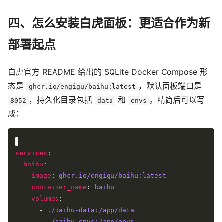
四、怎么安装白虎面板：更适合作为新
部署起点
白虎官方 README 给出的 SQLite Docker Compose 形
态是
，默认面板端口是
ghcr.io/engigu/baihu:latest
，持久化目录包括
和
。精简后可以写
8052
data
envs
成：
services
baihu
image
: 
ghcr.io/engigu/baihu:latest
container_name
: 
baihu
volumes
      - 
./baihu-data:/app/data
      - 
./baihu-envs:/app/envs