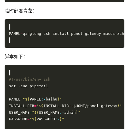
临时部署青龙：
PANEL
=
脚本如下：
PANEL
=
"
${
PANEL
:-
baihu
}
"
INSTALL_DIR
=
"
${
INSTALL_DIR
:-
$HOME/panel-gateway
}
"
USER_NAME
=
"
${
USER_NAME
:-
admin
}
"
PASSWORD
=
"
${
PASSWORD
:-
}
"