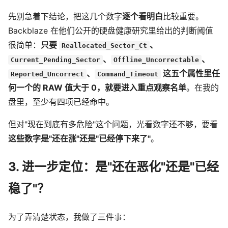
先别急着下结论，把这几个数字
逐个看明白
比较重要。
Backblaze 在他们公开的硬盘健康研究里给出的判断阈值
很简单：
只要
、
Reallocated_Sector_Ct
、
、
Current_Pending_Sector
Offline_Uncorrectable
、
这五个属性里任
Reported_Uncorrect
Command_Timeout
何一个的 RAW 值大于 0，就要进入重点观察名单
。在我的
盘里，至少有四项已经命中。
但对"现在到底有多危险"这个问题，光看数字还不够，要看
这些数字是"还在涨"还是"已经停下来了"
。
3. 进一步定位：是"还在恶化"还是"已经
稳了"？
为了弄清楚状态，我做了三件事：