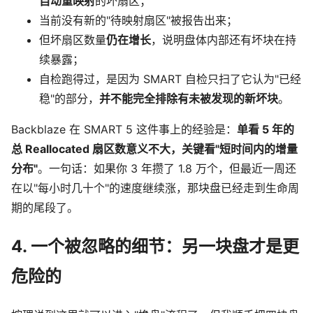
自动重映射
的坏扇区；
当前没有新的"待映射扇区"被报告出来；
但坏扇区数量
仍在增长
，说明盘体内部还有坏块在持
续暴露；
自检跑得过，是因为 SMART 自检只扫了它认为"已经
稳"的部分，
并不能完全排除有未被发现的新坏块
。
Backblaze 在 SMART 5 这件事上的经验是：
单看 5 年的
总 Reallocated 扇区数意义不大，关键看"短时间内的增量
分布"
。一句话：如果你 3 年攒了 1.8 万个，但最近一周还
在以"每小时几十个"的速度继续涨，那块盘已经走到生命周
期的尾段了。
4. 一个被忽略的细节：另一块盘才是更
危险的