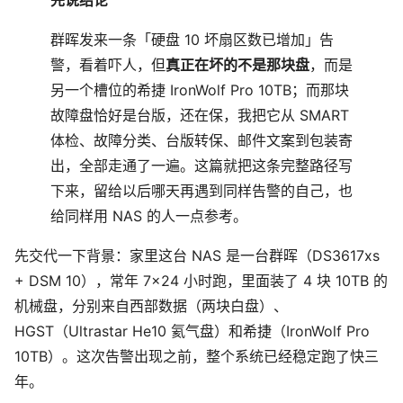
群晖发来一条「硬盘 10 坏扇区数已增加」告
警，看着吓人，但
真正在坏的不是那块盘
，而是
另一个槽位的希捷 IronWolf Pro 10TB；而那块
故障盘恰好是台版，还在保，我把它从 SMART
体检、故障分类、台版转保、邮件文案到包装寄
出，全部走通了一遍。这篇就把这条完整路径写
下来，留给以后哪天再遇到同样告警的自己，也
给同样用 NAS 的人一点参考。
先交代一下背景：家里这台 NAS 是一台群晖（DS3617xs
+ DSM 10），常年 7×24 小时跑，里面装了 4 块 10TB 的
机械盘，分别来自西部数据（两块白盘）、
HGST（Ultrastar He10 氦气盘）和希捷（IronWolf Pro
10TB）。这次告警出现之前，整个系统已经稳定跑了快三
年。