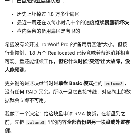
一个"
已自愈的亚健康状态
"：
历史上坏掉过 1.8 万多个扇区
最近一周还在以每小时几十个的速度
继续暴露新坏块
盘内保留的备用扇区是有限的
希捷没有公开过 IronWolf Pro 的"备用扇区池"大小，但按
行业惯例，1.8 万个 Reallocated 已经意味着备池消耗相当
可观。盘还能继续工作，
但它什么时候"突然"出大故障，没
人能预测
。
更关键的是这块盘当时是
单盘 Basic 模式
挂的
，
volume3
没有任何 RAID 冗余。所以一旦它直接掉线，对应卷上的数
据就会立即不可用。
我做了一个决定：给这块盘申请 RMA 换新，在新盘到之
前，先把
里的内容
全部备份到另一块盘或外置存
volume3
储
。