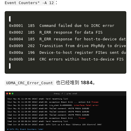
：
Event Counters" -A 12
也已经堆到
1884
。
UDMA_CRC_Error_Count