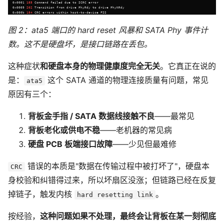
图 2：ata5 端口的 hard reset 风暴和 SATA Phy 事件计
数。这不是硬盘坏，是接口链路在丢包。
这种症状
和硬盘本身的物理健康度完全无关
。它真正在说的
是：
这个 SATA 通道的物理连接质量有问题，常见
ata5
原因有三个：
背板金手指 / SATA 数据线接触不良
——最常见
背板老化或供电不稳
——老机器的常见病
硬盘 PCB 板端接口故障
——少见但最难修
错误的本质是"数据在传输过程中被打坏了"，硬盘本
CRC
身校验和纠错得过来，所以坏扇区没涨；但链路已经在反复
掉链子，触发内核
。
hard resetting link
按经验，
这种问题如果不处理，最终会让背板在某一刻彻底