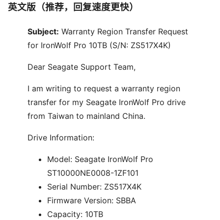
英文版（推荐，回复速度更快）
Subject:
Warranty Region Transfer Request
for IronWolf Pro 10TB (S/N: ZS517X4K)
Dear Seagate Support Team,
I am writing to request a warranty region
transfer for my Seagate IronWolf Pro drive
from Taiwan to mainland China.
Drive Information:
Model: Seagate IronWolf Pro
ST10000NE0008-1ZF101
Serial Number: ZS517X4K
Firmware Version: SBBA
Capacity: 10TB