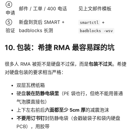
④
邮件 / 工单 / 400 电话
见上文邮件模板
申请
⑤
新盘到货后 SMART +
+
smartctl
验证
badblocks 长测
badblocks -wsv
10. 包装：希捷 RMA 最容易踩的坑
很多人 RMA 被拒不是硬盘不过保，而是
包装不过关
。希捷
对硬盘包装的要求相当严格：
双层瓦楞纸箱
硬盘
装在防静电袋里
（PE 袋也行，但绝不能用普通
气泡膜直接包）
上下左右前后
六面都至少 5cm 厚
的减震泡沫
不要用订书钉
封防静电袋（会戳破袋子和袋内硬盘
PCB），用胶带