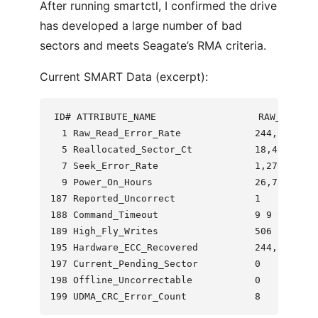
After running smartctl, I confirmed the drive
has developed a large number of bad
sectors and meets Seagate’s RMA criteria.
Current SMART Data (excerpt):
ID# ATTRIBUTE_NAME                  RAW_VALUE

  1 Raw_Read_Error_Rate             244,123,936

  5 Reallocated_Sector_Ct           18,496

  7 Seek_Error_Rate                 1,279,110,63
  9 Power_On_Hours                  26,725 (~3.
187 Reported_Uncorrect              1

188 Command_Timeout                 9 9 9

189 High_Fly_Writes                 506

195 Hardware_ECC_Recovered          244,123,936

197 Current_Pending_Sector          0

198 Offline_Uncorrectable           0
