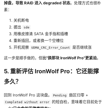
掉盘，导致 RAID 进入 degraded 状态
。处理方式也很朴
素：
关机断电
拔出
sde
用橡皮擦清 SATA 金手指和插槽
重新插回，或者换一个空槽位
开机观察
是否继续涨
UDMA_CRC_Error_Count
这一步是顺手做的，但
比"换那块 IronWolf Pro"更紧迫
。
5. 重新评估 IronWolf Pro：它还能撑
多久？
回到 IronWolf Pro 这块盘。
扇区归零 +
Pending
的短自检，意味着它目前处于
Completed without error