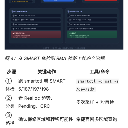
图 4：从 SMART 体检到 RMA 换新上线的全流程。
步骤
关键动作
工具/命令
①
跑 smartctl 看 SMART
smartctl -d sat -a
体检
5/187/197/198
/dev/sdX
②
看 Realloc 趋势、
多次采样 + 短自检
分类
Pending、CRC
③
确认保修区域和转移可能性
希捷官网多区域查询
路径