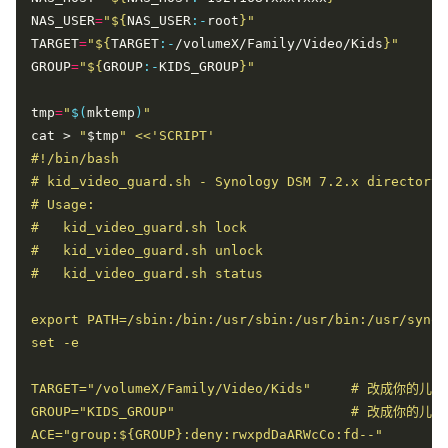
NAS_USER
=
"
${
NAS_USER
:-
root
}
"
TARGET
=
"
${
TARGET
:-
/volumeX/Family/Video/Kids
}
"
GROUP
=
"
${
GROUP
:-
KIDS_GROUP
}
"
tmp
=
"
$(
mktemp
)
"
cat > 
"
$tmp
"