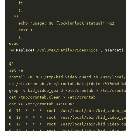
'@
.Replace(
'/volumeX/Family/Video/Kids'
, $Target).Re