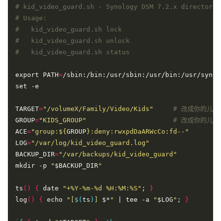
# kid_video_guard.sh - Synology DSM 7.2.x directory 
# Usage:
#   kid_video_guard.sh lock
#   kid_video_guard.sh unlock
#   kid_video_guard.sh status
export PATH
=
TARGET
=
"/volumeX/Family/Video/Kids"
# 改成你的儿
GROUP
=
"KIDS_GROUP"
# 改成你的儿童
ACE
=
"group:
${
GROUP
}
:deny:rwxpdDaARWcCo:fd--"
LOG
=
"/var/log/kid_video_guard.log"
BACKUP_DIR
=
"/var/backups/kid_video_guard"
mkdir -p 
"
$BACKUP_DIR
"
ts
()
{
 date 
"+%Y-%m-%d %H:%M:%S"
; 
}
log
()
{
 echo 
"[
$(
ts
)
] 
$*
"
 | tee -a 
"
$LOG
"
; 
}