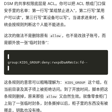
DSM 的共享权限底层是 ACL。你可以把 ACL 想成门口保
安手里的名单：第一行写“某组禁止进入”，第二行写“某用
户可以读”，第三行写“某设备可以写”。当请求进来时，系
统会按规则判断这个人能不能进去。
这次的做法不是删除原有
，也不是改孩子账号，而
allow
是额外放一张“临时封条”：
这条规则的意思可以粗略理解为：
这个组，在
KIDS_GROUP
当前目录及其子项上被拒绝访问。到了开放时间，脚本把这
条规则删掉，原来那些
又自然生效。就像零食柜门
allow
上贴了一张临时封条，封条撕掉以后，柜子里的东西没有被
挪走，钥匙也没有换。