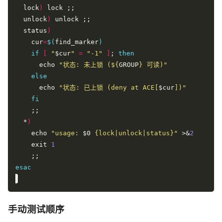
  lock
)
  unlock
)
  status
)
    cur
=
$(
find_marker
)
if
[
"
$cur
"
=
"-1"
]
; 
then
      echo 
"状态: 未上锁 (
${
GROUP
}
 可读)"
else
      echo 
"状态: 已上锁 (deny at ACE[
$cur
])"
fi
  *
)
    echo 
"usage: 
$0
 {lock|unlock|status}"
 >&
2
    exit 
1
esac
手动测试顺序