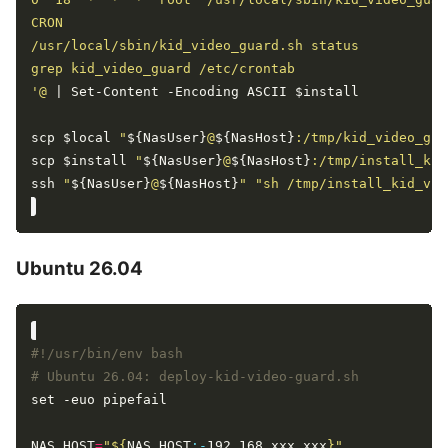
'@
scp $local 
"
${NasUser}
@
${NasHost}
:/tmp/kid_video_gua
scp $install 
"
${NasUser}
@
${NasHost}
:/tmp/install_kid
ssh 
"
${NasUser}
@
${NasHost}
"
"sh /tmp/install_kid_vid
Ubuntu 26.04
# Ubuntu 26.04: deploy-kid-video-guard.sh
NAS_HOST
=
"
${
NAS_HOST
:-
192.168.xxx.xxx
}
"