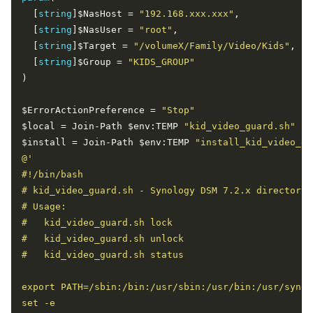
  [
string
]$NasHost = 
"192.168.xxx.xxx"
  [
string
]$NasUser = 
"root"
  [
string
]$Target = 
"/volumeX/Family/Video/Kids"
  [
string
]$Group = 
"KIDS_GROUP"
$ErrorActionPreference = 
"Stop"
$local = Join-Path $env:TEMP 
"kid_video_guard.sh"
$install = Join-Path $env:TEMP 
"install_kid_video_gu