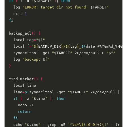
if
[
 ! -d 
"
$TARGET
"
]
; 
then
  log 
"ERROR: target dir not found: 
$TARGET
"
  exit 
1
fi
backup_acl
()
{
  local tag
=
"
$1
"
  local f
=
"
${
BACKUP_DIR
}
/
${
tag
}
_
$(
date +%Y%m%d_%H%M%
  synoacltool -get 
"
$TARGET
"
 2>/dev/null > 
"
$f
"
  log 
"backup: 
$f
"
}
find_marker
()
{
  line
=
$(
synoacltool -get 
"
$TARGET
"
 2>/dev/null | gr
if
[
 -z 
"
$line
"
]
; 
then
return
fi
  echo 
"
$line
"
 | grep -oE 
'^\s*\[([0-9]+)\]'
 | tr -d