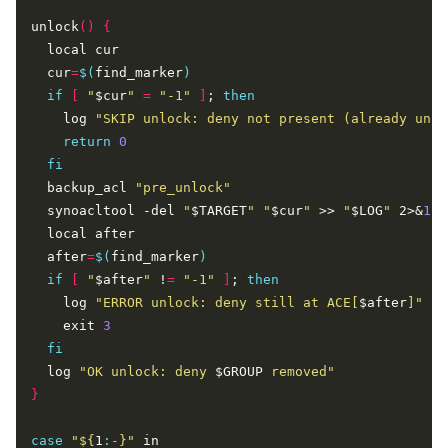
unlock
()
{
  cur
=
$(
find_marker
)
if
[
"
$cur
"
=
"-1"
]
; 
then
    log 
"SKIP unlock: deny not present (already unlo
return
0
fi
  backup_acl 
"pre_unlock"
  synoacltool -del 
"
$TARGET
"
"
$cur
"
 >> 
"
$LOG
"
 2>&
1
  after
=
$(
find_marker
)
if
[
"
$after
"
 !
=
"-1"
]
; 
then
    log 
"ERROR unlock: deny still at ACE[
$after
]"
    exit 
3
fi
  log 
"OK unlock: deny 
$GROUP
 removed"
}
case
"
${
1
:-
}
"