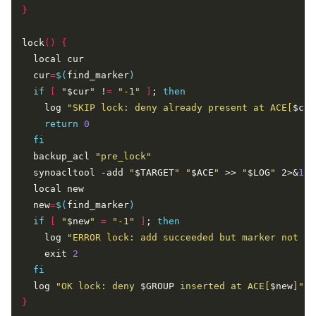
}
lock
()
{
  cur
=
$(
find_marker
)
if
[
"
$cur
"
 !
=
"-1"
]
; 
then
    log 
"SKIP lock: deny already present at ACE[
$cur
return
0
fi
  backup_acl 
"pre_lock"
  synoacltool -add 
"
$TARGET
"
"
$ACE
"
 >> 
"
$LOG
"
 2>&
1
  new
=
$(
find_marker
)
if
[
"
$new
"
=
"-1"
]
; 
then
    log 
"ERROR lock: add succeeded but marker not fo
    exit 
2
fi
  log 
"OK lock: deny 
$GROUP
 inserted at ACE[
$new
]"
}