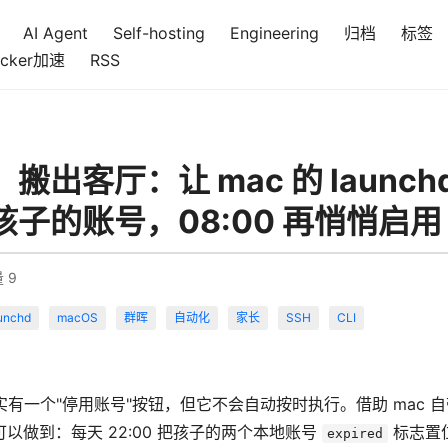
AI Agent
Self-hosting
Engineering
归档
标签
cker加速
RSS
出客厅：让 mac 的 launchd 
子的账号，08:00 再悄悄启用
量
9
unchd
macOS
群晖
自动化
家长
SSH
CLI
其实有一个"停用账号"按钮，但它不会自动按时执行。借助 mac 
以做到：每天 22:00 把孩子的两个本地账号
标志置位
expired