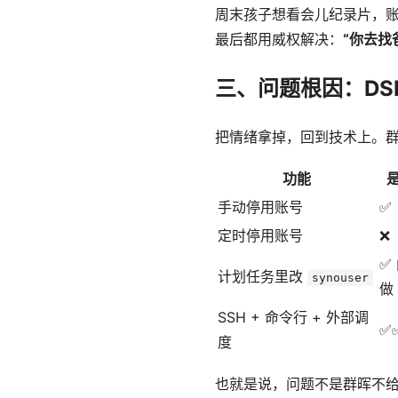
周末孩子想看会儿纪录片，账
最后都用威权解决：
“你去找
三、问题根因：DS
把情绪拿掉，回到技术上。群
功能
手动停用账号
✅
定时停用账号
❌
✅
计划任务里改
synouser
做
SSH + 命令行 + 外部调
✅
度
也就是说，问题不是群晖不