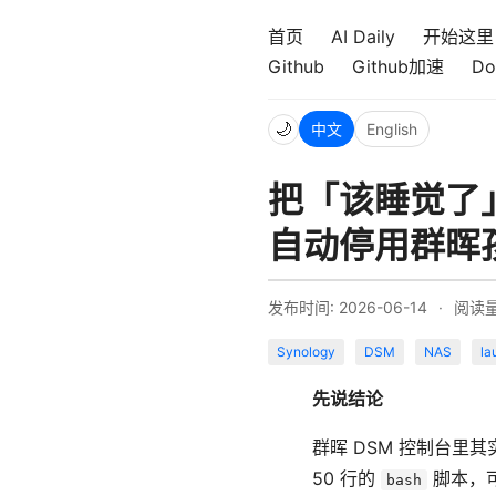
首页
AI Daily
开始这里
Github
Github加速
Do
🌙
中文
English
把「该睡觉了」搬
自动停用群晖孩
发布时间: 2026-06-14
·
阅读
Synology
DSM
NAS
la
先说结论
群晖 DSM 控制台里
50 行的
脚本，可
bash