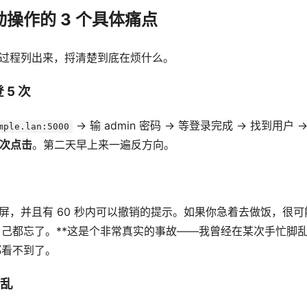
操作的 3 个具体痛点
"过程列出来，捋清楚到底在烦什么。
 5 次
→ 输 admin 密码 → 等登录完成 → 找到用户 
mple.lan:5000
 次点击
。第二天早上来一遍反方向。
二屏，并且有 60 秒内可以撤销的提示。如果你急着去做饭，很可
己都忘了。**这是个非常真实的事故——我曾经在某次手忙脚
都看不到了。
更乱