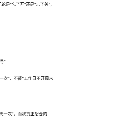
是"忘了开"还是"忘了关"，
号"
每天一次"，不能"工作日不开周末
天一次"，而我真正想要的