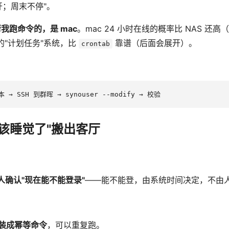
0 开；周末不停"。
我跑命令的，是 mac
。mac 24 小时在线的概率比 NAS 还高
己的"计划任务"系统，比
靠谱（后面会展开）。
crontab
该睡觉了"搬出客厅
人确认"现在能不能登录"
——能不能登，由系统时间决定，不由
封装成幂等命令
，可以重复跑。