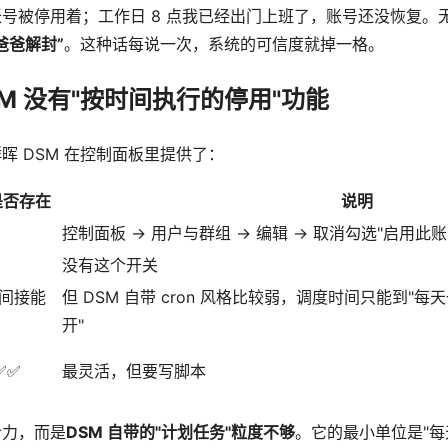
号被停用着；工作日 8 点我已经出门上班了，账号还没恢复。无论
爸爸解封”
。这种话每说一次，系统的可信度就掉一格。
M 没有"按时间执行的停用"功能
晖 DSM 在控制面板里提供了：
是否存在
说明
控制面板 → 用户与群组 → 编辑 → 取消勾选"启用此账
没有这个开关
 间接能
但 DSM 自带 cron 风格比较弱，调度时间只能到"
开"
✅✅
最灵活，但要写脚本
给力，而是
DSM 自带的"计划任务"粒度不够
。它的最小单位是"每