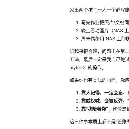
家里两个孩子一人一个群晖
写完作业把照片/文档
晚上看动画片（NAS 
周末偶尔用 NAS 上的朋友
听起来很合理，问题出在第二件
五遍，最后一定是我自己跑过去登
的操作。
mykid2
如果你也有类似的画面，你
靠人记得，一定会忘
。
靠威权喊，会被反弹
。
靠"我陪着你”
，代价是每
这三件事本质上都不是"管账