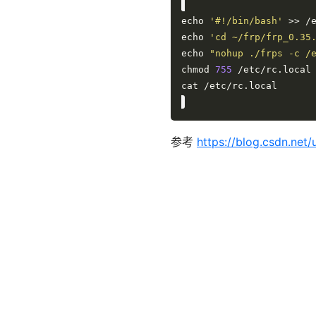
echo 
'#!/bin/bash'
echo 
'cd ~/frp/frp_0.35
echo 
"nohup ./frps -c /
chmod 
755
参考
https://blog.csdn.net