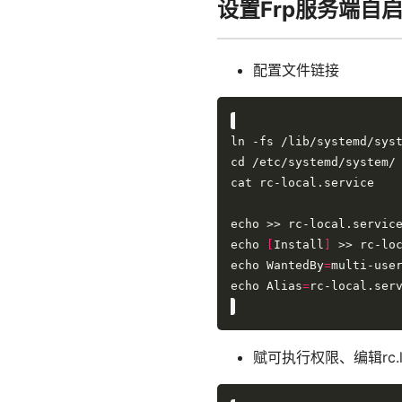
设置Frp服务端自
配置文件链接
echo 
[
Install
]
echo WantedBy
=
echo Alias
=
赋可执行权限、编辑rc.