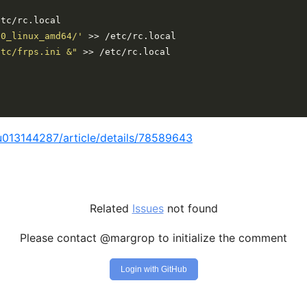
.0_linux_amd64/'
etc/frps.ini &"
/u013144287/article/details/78589643
Related
Issues
not found
Please contact @margrop to initialize the comment
Login with GitHub