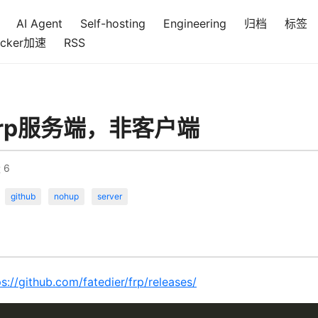
AI Agent
Self-hosting
Engineering
归档
标签
cker加速
RSS
Frp服务端，非客户端
量
6
github
nohup
server
ps://github.com/fatedier/frp/releases/