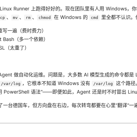
Linux Runner 上跑得好好的。现在团队里有人用 Windows，
、
、
、
在 Windows 的
里全都不认识。
cp
mv
rm
chmod
cmd
ll 重写一遍（费时费力）
Git Bash（多一个依赖）
 WSL（太重了）
gent 做自动化运维。问题是，大多数 AI 模型生成的命令都是 Lin
，它根本不知道 Windows 没有
这个路径。
 /var/log
/var/log
 PowerShell 语法"——即便如此，Agent 还是时不时冒出 Lin
了一台德国车，但方向盘在右边，每次转弯都要在心里"翻译"一