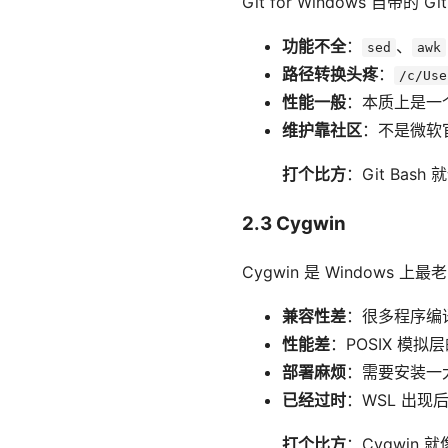
Git for Windows 自带
功能不全
：
、
sed
awk
路径转换头疼
：
/c/Use
性能一般
：本质上是一
维护靠社区
：不是微软
打个比方
：Git Ba
2.3 Cygwin
Cygwin 是 Windows 上
兼容性差
：很多程序编
性能差
：POSIX 模拟
部署麻烦
：需要安装一大
已经过时
：WSL 出现
打个比方
：Cygwi