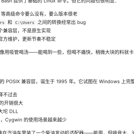
的 Git Bash 提供了基础的 Linux 命令。但它的问题也很明显：
等高级命令要么没有，要么版本很老
和
之间的转换经常出 bug
rs
C:\Users
个兼容层，不是原生实现
官方维护，更新节奏不稳定
sh 就像用吸管喝汤——能喝到一些，但喝不痛快，稍微大块的料就
最老的 POSIX 兼容层，诞生于 1995 年。它试图在 Windows 上完整
译不过去
层的开销很大
坨 DLL
后，Cygwin 的使用场景越来越少
n 就像在汽油车里装了一个柴油发动机适配器——能用，但噪音大